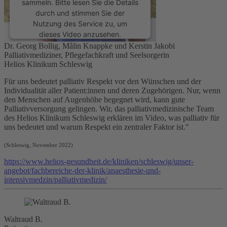
sammeln. Bitte lesen Sie die Details
durch und stimmen Sie der
Nutzung des Service zu, um
dieses Video anzusehen.
Dr. Georg Bollig, Målin Knappke und Kerstin Jakobi
Palliativmediziner, Pflegefachkraft und Seelsorgerin
Mehr Informationen
Helios Klinikum Schleswig
Für uns bedeutet
palliativ
Respekt vor den Wünschen und der
Akzeptieren
Individualität aller Patient:innen und deren Zugehörigen. Nur, wenn
den Menschen auf Augenhöhe begegnet wird, kann gute
powered by
Usercentrics Consent
Palliativversorgung gelingen. Wir, das palliativmedizinische Team
Management Platform
&
eRecht24
des Helios Klinikum Schleswig erklären im Video, was
palliativ
für
uns bedeutet und warum Respekt ein zentraler Faktor ist."
(Schleswig, November 2022)
https://www.helios-gesundheit.de/kliniken/schleswig/unser-
angebot/fachbereiche-der-klinik/anaesthesie-und-
intensivmedzin/palliativmedizin/
Waltraud B.