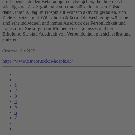
am Lebensende den Betätigungen nachzugehen, die ihnen jetzt
wichtig sind. Als Ergotherapeutin unterstütze ich unsere Gäste
dabei, ihren Alltag im
Hospiz
auf Wunsch aktiv zu gestalten, sich
Ziele
zu setzen und
Wünsche
zu äußern. Die Betätigungswünsche
sind sehr individuell und immer Ausdruck der Persönlichkeit und
Tagesform. Sie sorgen für Momente des Genusses und der
Erholung. Sie sind Ausdruck von Verbundenheit mit sich selbst und
anderen."
(Osnabrück, Juni 2022)
https://www.osnabruecker-hospiz.de/
1
2
3
4
5
6
7