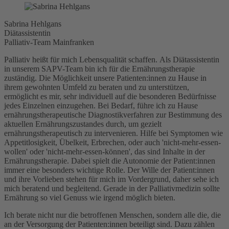
Sabrina Hehlgans
Diätassistentin
Palliativ-Team Mainfranken
Palliativ heißt für mich Lebensqualität schaffen. Als Diätassistentin
in unserem SAPV-Team bin ich für die Ernährungstherapie
zuständig. Die Möglichkeit unsere Patienten:innen zu Hause in
ihrem gewohnten Umfeld zu beraten und zu unterstützen,
ermöglicht es mir, sehr individuell auf die besonderen Bedürfnisse
jedes Einzelnen einzugehen. Bei Bedarf, führe ich zu Hause
ernährungstherapeutische Diagnostikverfahren zur Bestimmung des
aktuellen Ernährungszustandes durch, um gezielt
ernährungstherapeutisch zu intervenieren. Hilfe bei Symptomen wie
Appetitlosigkeit, Übelkeit, Erbrechen, oder auch 'nicht-mehr-essen-
wollen' oder 'nicht-mehr-essen-können', das sind Inhalte in der
Ernährungstherapie. Dabei spielt die Autonomie der Patient:innen
immer eine besonders wichtige Rolle. Der Wille der Patient:innen
und ihre Vorlieben stehen für mich im Vordergrund, daher sehe ich
mich beratend und begleitend. Gerade in der Palliativmedizin sollte
Ernährung so viel Genuss wie irgend möglich bieten.
Ich berate nicht nur die betroffenen Menschen, sondern alle die, die
an der Versorgung der Patienten:innen beteiligt sind. Dazu zählen