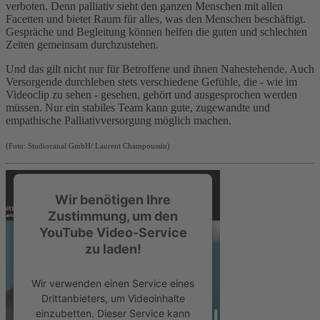
powered by
Usercentrics Consent
verboten. Denn
palliativ
sieht den ganzen Menschen mit allen
Management Platform
&
eRecht24
Facetten und bietet Raum für alles, was den Menschen beschäftigt.
Gespräche und Begleitung können helfen die guten und schlechten
Zeiten gemeinsam durchzustehen.
Und das gilt nicht nur für Betroffene und ihnen Nahestehende. Auch
Versorgende durchleben stets verschiedene Gefühle, die - wie im
Videoclip zu sehen - gesehen, gehört und ausgesprochen werden
müssen. Nur ein stabiles Team kann gute, zugewandte und
empathische Palliativversorgung möglich machen.
(Foto: Studiocanal GmbH/ Laurent Champoussin)
Wir benötigen Ihre
Zustimmung, um den
YouTube Video-Service
zu laden!
Wir verwenden einen Service eines
Drittanbieters, um Videoinhalte
einzubetten. Dieser Service kann