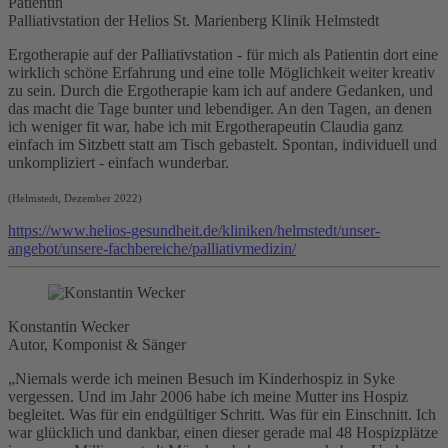
Patientin
Palliativstation der Helios St. Marienberg Klinik Helmstedt
Ergotherapie
auf der
Palliativstation
- für mich als Patientin dort eine
wirklich schöne Erfahrung und eine tolle Möglichkeit weiter kreativ
zu sein. Durch die Ergotherapie kam ich auf andere Gedanken, und
das macht die Tage bunter und lebendiger. An den Tagen, an denen
ich weniger fit war, habe ich mit Ergotherapeutin Claudia ganz
einfach im Sitzbett statt am Tisch gebastelt. Spontan, individuell und
unkompliziert - einfach wunderbar.
(Helmstedt, Dezember 2022)
https://www.helios-gesundheit.de/kliniken/helmstedt/unser-
angebot/unsere-fachbereiche/palliativmedizin/
Konstantin Wecker
Autor, Komponist & Sänger
„Niemals werde ich meinen Besuch im Kinderhospiz in Syke
vergessen. Und im Jahr 2006 habe ich meine Mutter ins Hospiz
begleitet. Was für ein endgültiger Schritt. Was für ein Einschnitt. Ich
war glücklich und dankbar, einen dieser gerade mal 48 Hospizplätze