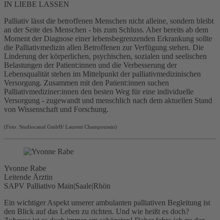
IN LIEBE LASSEN
Mehr Informationen
Palliativ lässt die betroffenen Menschen nicht alleine, sondern bleibt
an der Seite des Menschen - bis zum Schluss. Aber bereits ab dem
Akzeptieren
Moment der Diagnose einer lebensbegrenzenden Erkrankung sollte
die Palliativmedizin allen Betroffenen zur Verfügung stehen. Die
powered by
Usercentrics Consent
Linderung der körperlichen, psychischen, sozialen und seelischen
Management Platform
&
eRecht24
Belastungen der Patient:innen und die Verbesserung der
Lebensqualität stehen im Mittelpunkt der palliativmedizinischen
Versorgung. Zusammen mit den Patient:innen suchen
Palliativmediziner:innen den besten Weg für eine individuelle
Versorgung - zugewandt und menschlich nach dem aktuellen Stand
von Wissenschaft und Forschung.
(Foto: Studiocanal GmbH/ Laurent Champoussin)
Yvonne Rabe
Leitende Ärztin
SAPV Palliativo Main|Saale|Rhön
Ein wichtiger Aspekt unserer ambulanten palliativen Begleitung ist
den Blick auf das Leben zu richten. Und wie heißt es doch?