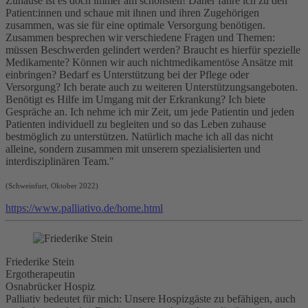
Zuhause ist es doch immer am schönsten! Daher fahre ich zu den
Patient:innen und schaue mit ihnen und ihren Zugehörigen
zusammen, was sie für eine optimale Versorgung benötigen.
Zusammen besprechen wir verschiedene Fragen und Themen:
müssen Beschwerden gelindert werden? Braucht es hierfür spezielle
Medikamente? Können wir auch nichtmedikamentöse Ansätze mit
einbringen? Bedarf es Unterstützung bei der Pflege oder
Versorgung? Ich berate auch zu weiteren Unterstützungsangeboten.
Benötigt es Hilfe im Umgang mit der Erkrankung? Ich biete
Gespräche an. Ich nehme ich mir Zeit, um jede Patientin und jeden
Patienten individuell zu begleiten und so das Leben zuhause
bestmöglich zu unterstützen. Natürlich mache ich all das nicht
alleine, sondern zusammen mit unserem spezialisierten und
interdisziplinären Team."
(Schweinfurt, Oktober 2022)
https://www.palliativo.de/home.html
Friederike Stein
Ergotherapeutin
Osnabrücker Hospiz
Palliativ bedeutet für mich: Unsere Hospizgäste zu befähigen, auch