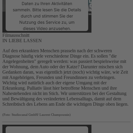
Daten zu Ihren Aktivitäten
sammeln. Bitte lesen Sie die Details
durch und stimmen Sie der
Nutzung des Service zu, um
dieses Video anzusehen.
Filmausschnitt
IN LIEBE LASSEN
Mehr Informationen
Auf den erkrankten Menschen prasseln nach der schweren
Diagnose häufig viele verschiedene Dinge ein. Es sollen "die
Akzeptieren
Angelegenheiten" geregelt werden: was passiert bespielsweise mit
der Wohnung, dem Auto oder der Katze? Darunter mischen sich
powered by
Usercentrics Consent
Gedanken daran, was eigentlich jetzt (noch) wichtig wäre, wie Zeit
Management Platform
&
eRecht24
mit Angehörigen, Freunden und Freundinnen zu verbringen.
Wichtig wird natürlich auch der eigene Umgang mit der
Erkrankung.
Palliativ lässt hier betroffene Menschen und ihre
Nahestehenden nicht im Stich. Wir unterstützen bei der Gestaltung
und Bewältigung des veränderten Lebensalltags, damit auf dem
Schreibtisch des Lebens am Ende die wichtigen Dinge oben liegen.
(Foto: Studiocanal GmbH/ Laurent Champoussin)