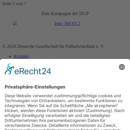
Seite 5 von 7
Eine Kampagne der DGP
© 2026 Deutsche Gesellschaft für Palliativmedizin e. V.
Kontakt
Impressum
Datenschutz­erklärung
Home
Über uns
Bereiche
Medizin
Pharmazie
Pflege
Psychologie
Seelsorge
Soziale Arbeit
Rechtsberufe
Physio-, Ergotherapie & Logopädie