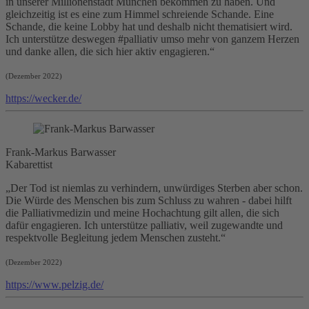
in unserer Millionenstadt München bekommen zu haben. Und
gleichzeitig ist es eine zum Himmel schreiende Schande. Eine
Schande, die keine Lobby hat und deshalb nicht thematisiert wird.
Ich unterstütze deswegen #
palliativ
umso mehr von ganzem Herzen
und danke allen, die sich hier aktiv engagieren.“
(Dezember 2022)
https://wecker.de/
Frank-Markus Barwasser
Kabarettist
„Der Tod ist niemlas zu verhindern, unwürdiges Sterben aber schon.
Die Würde des Menschen bis zum Schluss zu wahren - dabei hilft
die Palliativmedizin und meine Hochachtung gilt allen, die sich
dafür engagieren. Ich unterstütze
palliativ
, weil zugewandte und
respektvolle Begleitung jedem Menschen zusteht.“
(Dezember 2022)
https://www.pelzig.de/