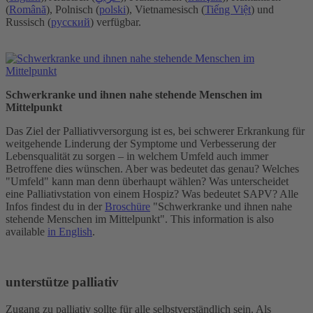
(
Română
), Polnisch (
polski
), Vietnamesisch (
Tiếng Việt
) und
Russisch (
русский
) verfügbar.
Schwerkranke und ihnen nahe stehende Menschen im
Mittelpunkt
Das Ziel der Palliativversorgung ist es, bei schwerer Erkrankung für
weitgehende Linderung der Symptome und Verbesserung der
Lebensqualität zu sorgen – in welchem Umfeld auch immer
Betroffene dies wünschen. Aber was bedeutet das genau? Welches
"Umfeld" kann man denn überhaupt wählen? Was unterscheidet
eine Palliativstation von einem Hospiz? Was bedeutet SAPV? Alle
Infos findest du in der
Broschüre
"Schwerkranke und ihnen nahe
stehende Menschen im Mittelpunkt". This information is also
available
in English
.
unterstütze
palliativ
Zugang zu
palliativ
sollte für alle selbstverständlich sein. Als