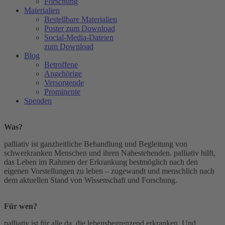
Forschung
Materialien
Bestellbare Materialien
Poster zum Download
Social-Media-Dateien
zum Download
Blog
Betroffene
Angehörige
Versorgende
Prominente
Spenden
Was?
palliativ
ist ganzheitliche Behandlung und Begleitung von
schwerkranken Menschen und ihren Nahestehenden.
palliativ
hilft,
das Leben im Rahmen der Erkrankung bestmöglich nach den
eigenen Vorstellungen zu leben – zugewandt und menschlich nach
dem aktuellen Stand von Wissenschaft und Forschung.
Für wen?
palliativ
ist für alle da, die lebensbegrenzend erkranken. Und