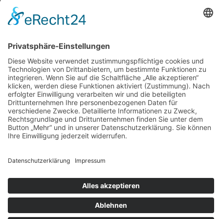
Bereiche
Medizin
Pharmazie
Pflege
Psychologie
Seelsorge
Soziale Arbeit
Rechtsberufe
Physio-, Ergotherapie & Logopädie
Künstlerische Therapien
Ernährung
Ehrenamt
Forschung
Materialien
Bestellbare Materialien
Poster zum Download
Social-Media-Dateien zum Download
Blog
Betroffene
Angehörige
Versorgende
Prominente
Spenden