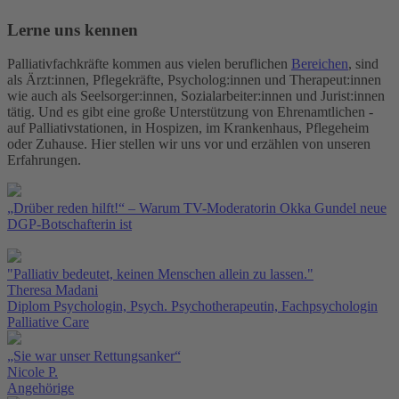
Lerne uns kennen
Palliativfachkräfte kommen aus vielen beruflichen
Bereichen
, sind
als Ärzt:innen, Pflegekräfte, Psycholog:innen und Therapeut:innen
wie auch als Seelsorger:innen, Sozialarbeiter:innen und Jurist:innen
tätig. Und es gibt eine große Unterstützung von Ehrenamtlichen -
auf Palliativstationen, in Hospizen, im Krankenhaus, Pflegeheim
oder Zuhause. Hier stellen wir uns vor und erzählen von unseren
Erfahrungen.
„Drüber reden hilft!“ – Warum TV-Moderatorin Okka Gundel neue
DGP-Botschafterin ist
"Palliativ bedeutet, keinen Menschen allein zu lassen."
Theresa Madani
Diplom Psychologin, Psych. Psychotherapeutin, Fachpsychologin
Palliative Care
„Sie war unser Rettungsanker“
Nicole P.
Angehörige