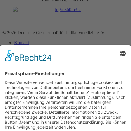
© 2026 Deutsche Gesellschaft für Palliativmedizin e. V.
Kontakt
Impressum
Datenschutz­erklärung
Home
Über uns
Bereiche
Medizin
Pharmazie
Pflege
Psychologie
Seelsorge
Soziale Arbeit
Rechtsberufe
Physio-, Ergotherapie & Logopädie
Künstlerische Therapien
Ernährung