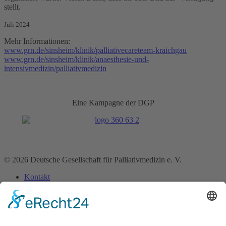
stellt.
Juli 2024
Mehr Informationen:
www.grn.de/sinsheim/klinik/palliativecareteam-kraichgau
www.grn.de/sinsheim/klinik/anaesthesie-und-
intensivmedizin/palliativmedizin
Eine Kampagne der DGP
© 2026 Deutsche Gesellschaft für Palliativmedizin e. V.
Kontakt
Impressum
Datenschutz­erklärung
Home
Über uns