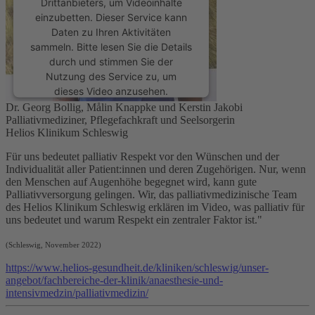
Drittanbieters, um Videoinhalte
einzubetten. Dieser Service kann
Daten zu Ihren Aktivitäten
sammeln. Bitte lesen Sie die Details
durch und stimmen Sie der
Nutzung des Service zu, um
dieses Video anzusehen.
Dr. Georg Bollig, Målin Knappke und Kerstin Jakobi
Palliativmediziner, Pflegefachkraft und Seelsorgerin
Mehr Informationen
Helios Klinikum Schleswig
Für uns bedeutet
palliativ
Respekt vor den Wünschen und der
Akzeptieren
Individualität aller Patient:innen und deren Zugehörigen. Nur, wenn
den Menschen auf Augenhöhe begegnet wird, kann gute
powered by
Usercentrics Consent
Palliativversorgung gelingen. Wir, das palliativmedizinische Team
Management Platform
&
eRecht24
des Helios Klinikum Schleswig erklären im Video, was
palliativ
für
uns bedeutet und warum Respekt ein zentraler Faktor ist."
(Schleswig, November 2022)
https://www.helios-gesundheit.de/kliniken/schleswig/unser-
angebot/fachbereiche-der-klinik/anaesthesie-und-
intensivmedzin/palliativmedizin/