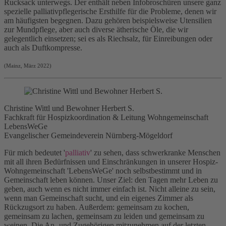
Rucksack unterwegs. Der enthält neben Infobroschüren unsere ganz
spezielle palliativpflegerische Ersthilfe für die Probleme, denen wir
am häufigsten begegnen. Dazu gehören beispielsweise Utensilien
zur Mundpflege, aber auch diverse ätherische Öle, die wir
gelegentlich einsetzen; sei es als Riechsalz, für Einreibungen oder
auch als Duftkompresse.
(Mainz, März 2022)
Christine Wittl und Bewohner Herbert S.
Fachkraft für Hospizkoordination & Leitung Wohngemeinschaft
LebensWeGe
Evangelischer Gemeindeverein Nürnberg-Mögeldorf
Für mich bedeutet '
palliativ
' zu sehen, dass schwerkranke Menschen
mit all ihren Bedürfnissen und Einschränkungen in unserer Hospiz-
Wohngemeinschaft 'LebensWeGe' noch selbstbestimmt und in
Gemeinschaft leben können. Unser Ziel: den Tagen mehr Leben zu
geben, auch wenn es nicht immer einfach ist. Nicht alleine zu sein,
wenn man Gemeinschaft sucht, und ein eigenes Zimmer als
Rückzugsort zu haben. Außerdem: gemeinsam zu kochen,
gemeinsam zu lachen, gemeinsam zu leiden und gemeinsam zu
weinen. Die An- und Zugehörigen mitzunehmen auf der letzten