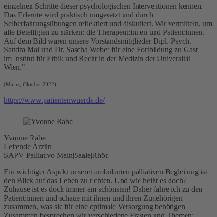
einzelnen Schritte dieser psychologischen Interventionen kennen.
Das Erlernte wird praktisch umgesetzt und durch
Selberfahrungsübungen reflektiert und diskutiert. Wir vermitteln, um
alle Beteiligten zu stärken: die Therapeut:innen und Patient:innen.
Auf dem Bild waren unsere Vorstandsmitglieder Dipl.-Psych.
Sandra Mai und Dr. Sascha Weber für eine Fortbildung zu Gast
im Institut für Ethik und Recht in der Medizin der Universität
Wien."
(Mainz, Oktober 2022)
https://www.patientenwuerde.de/
Yvonne Rabe
Leitende Ärztin
SAPV Palliativo Main|Saale|Rhön
Ein wichtiger Aspekt unserer ambulanten palliativen Begleitung ist
den Blick auf das Leben zu richten. Und wie heißt es doch?
Zuhause ist es doch immer am schönsten! Daher fahre ich zu den
Patient:innen und schaue mit ihnen und ihren Zugehörigen
zusammen, was sie für eine optimale Versorgung benötigen.
Zusammen besprechen wir verschiedene Fragen und Themen: