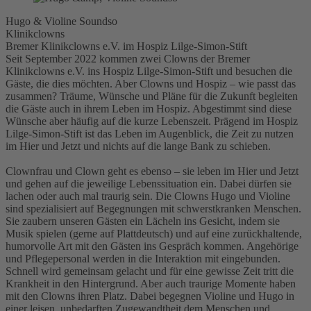
Hugo & Violine Soundso
Klinikclowns
Bremer Klinikclowns e.V. im Hospiz Lilge-Simon-Stift
Seit September 2022 kommen zwei Clowns der
Bremer
Klinikclowns e.V.
ins
Hospiz
Lilge-Simon-Stift und besuchen die
Gäste, die dies möchten. Aber Clowns und Hospiz – wie passt das
zusammen?
Träume, Wünsche und Pläne für die Zukunft begleiten
die Gäste auch in ihrem Leben im Hospiz. Abgestimmt sind diese
Wünsche aber häufig auf die kurze Lebenszeit. Prägend im Hospiz
Lilge-Simon-Stift ist das Leben im Augenblick, die Zeit zu nutzen
im Hier und Jetzt und nichts auf die lange Bank zu schieben.
Clownfrau und Clown geht es ebenso – sie leben im Hier und Jetzt
und gehen auf die jeweilige Lebenssituation ein. Dabei dürfen sie
lachen oder auch mal traurig sein. Die Clowns Hugo und Violine
sind spezialisiert auf Begegnungen mit schwerstkranken Menschen.
Sie zaubern unseren Gästen ein Lächeln ins Gesicht, indem sie
Musik spielen (gerne auf Plattdeutsch) und auf eine zurückhaltende,
humorvolle Art mit den Gästen ins Gespräch kommen. Angehörige
und Pflegepersonal werden in die Interaktion mit eingebunden.
Schnell wird gemeinsam gelacht und für eine gewisse Zeit tritt die
Krankheit in den Hintergrund. Aber auch traurige Momente haben
mit den Clowns ihren Platz. Dabei begegnen Violine und Hugo in
einer leisen, unbedarften Zugewandtheit dem Menschen und