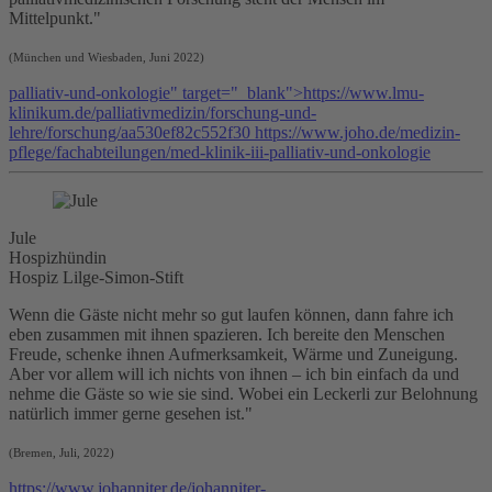
Mittelpunkt."
(München und Wiesbaden, Juni 2022)
palliativ-und-onkologie" target="_blank">https://www.lmu-
klinikum.de/palliativmedizin/forschung-und-
lehre/forschung/aa530ef82c552f30 https://www.joho.de/medizin-
pflege/fachabteilungen/med-klinik-iii-
palliativ
-und-onkologie
Jule
Hospizhündin
Hospiz Lilge-Simon-Stift
Wenn die Gäste nicht mehr so gut laufen können, dann fahre ich
eben zusammen mit ihnen spazieren. Ich bereite den Menschen
Freude, schenke ihnen Aufmerksamkeit, Wärme und Zuneigung.
Aber vor allem will ich nichts von ihnen – ich bin einfach da und
nehme die Gäste so wie sie sind. Wobei ein Leckerli zur Belohnung
natürlich immer gerne gesehen ist."
(Bremen, Juli, 2022)
https://www.johanniter.de/johanniter-