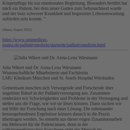
Körperpflege bis zur emotionalen Begleitung. Besonders berührt hat
mich ein Patient, bei dem unser Garten zum Sehnsuchtsort wurde
und der trotz schwerer Krankheit und begrenzter Lebenserwartung
zufrieden sein konnte. "
(Mainz, August 2022)
https://www.unimedizin-
mainz.de/palliativmedizin/startseite/palliativmedizin.html
Julia Wikert und Dr. Anna-Lena Wiesmann
Wissenschaftliche Mitarbeiterin und Fachärztin
LMU Klinikum München und St. Josefs Hospital Wiesbaden
Gemeinsam tauschen sich Versorgende und Forschende über
ungelöste Rätsel in der Palliativversorgung aus. Zusammen
entdecken wir Schwierigkeiten und Probleme in der Versorgung und
stellen uns die Frage, wie wir sie lösen können. Dann suchen wir
mit Hilfe der Forschung nach einer Lösung. Die miteinander
herausgefundenen Ergebnisse können danach in die Praxis
übertragen werden. So entsteht aus dieser engen Zusammenarbeit
ein Mehrwert für die Patient:innen, denn in der
palliativmedizinischen Forschung steht der Mensch im