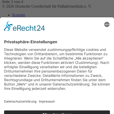
Seite 2 von 4
© 2026 Deutsche Gesellschaft für Palliativmedizin e. V.
Kontakt
Impressum
Datenschutz­erklärung
Home
Über uns
Bereiche
Medizin
Pharmazie
Pflege
Psychologie
Seelsorge
Soziale Arbeit
Rechtsberufe
Physio-, Ergotherapie & Logopädie
Künstlerische Therapien
Ernährung
Ehrenamt
Forschung
Materialien
Bestellbare Materialien
Poster zum Download