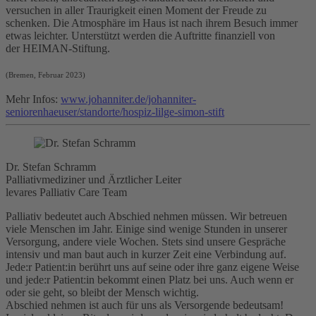
versuchen in aller Traurigkeit einen Moment der Freude zu
schenken. Die Atmosphäre im Haus ist nach ihrem Besuch immer
etwas leichter.
Unterstützt werden die Auftritte finanziell von
der
HEIMAN-Stiftung.
(Bremen, Februar 2023)
Mehr Infos:
www.johanniter.de/johanniter-
seniorenhaeuser/standorte/hospiz-lilge-simon-stift
Dr. Stefan Schramm
Palliativmediziner und Ärztlicher Leiter
levares Palliativ Care Team
Palliativ bedeutet auch Abschied nehmen müssen. Wir betreuen
viele Menschen im Jahr. Einige sind wenige Stunden in unserer
Versorgung, andere viele Wochen. Stets sind unsere Gespräche
intensiv und man baut auch in kurzer Zeit eine Verbindung auf.
Jede:r Patient:in berührt uns auf seine oder ihre ganz eigene Weise
und jede:r Patient:in bekommt einen Platz bei uns. Auch wenn er
oder sie geht, so bleibt der Mensch wichtig.
Abschied nehmen ist auch für uns als Versorgende bedeutsam!