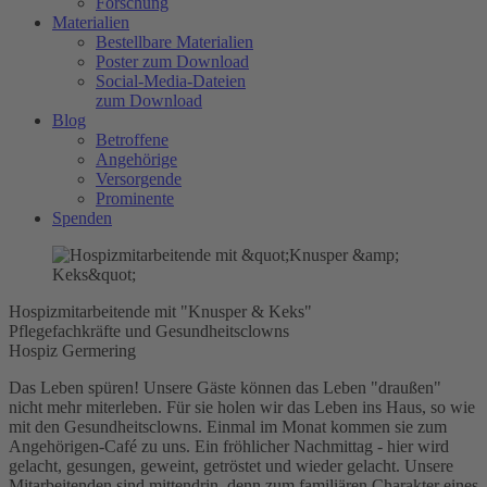
Forschung
Materialien
Bestellbare Materialien
Poster zum Download
Social-Media-Dateien
zum Download
Blog
Betroffene
Angehörige
Versorgende
Prominente
Spenden
Hospizmitarbeitende mit "Knusper & Keks"
Pflegefachkräfte und Gesundheitsclowns
Hospiz Germering
Das Leben spüren! Unsere Gäste können das Leben "draußen"
nicht mehr miterleben. Für sie holen wir das Leben ins Haus, so wie
mit den Gesundheitsclowns. Einmal im Monat kommen sie zum
Angehörigen-Café zu uns. Ein fröhlicher Nachmittag - hier wird
gelacht, gesungen, geweint, getröstet und wieder gelacht. Unsere
Mitarbeitenden sind mittendrin, denn zum familiären Charakter eines