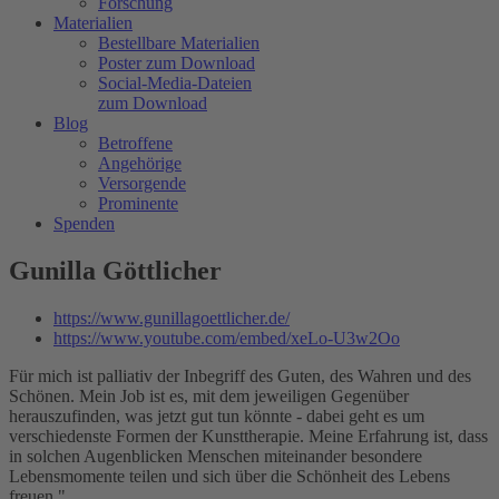
Forschung
Materialien
Bestellbare Materialien
Poster zum Download
Social-Media-Dateien
zum Download
Blog
Betroffene
Angehörige
Versorgende
Prominente
Spenden
Gunilla Göttlicher
https://www.gunillagoettlicher.de/
https://www.youtube.com/embed/xeLo-U3w2Oo
Für mich ist
palliativ
der Inbegriff des Guten, des Wahren und des
Schönen. Mein Job ist es, mit dem jeweiligen Gegenüber
herauszufinden, was jetzt gut tun könnte - dabei geht es um
verschiedenste Formen der Kunsttherapie. Meine Erfahrung ist, dass
in solchen Augenblicken Menschen miteinander besondere
Lebensmomente teilen und sich über die Schönheit des Lebens
freuen."