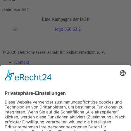
(Berlin, März 2022)
Eine Kampagne der DGP
© 2026 Deutsche Gesellschaft für Palliativmedizin e. V.
Kontakt
Impressum
Datenschutz­erklärung
Home
Über uns
Bereiche
Medizin
Pharmazie
Pflege
Psychologie
Seelsorge
Soziale Arbeit
Rechtsberufe