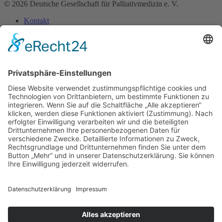
© 2026 Deutsche Gesellschaft für Palliativmedizin e. V.
Kontakt
Impressum
Datenschutz­erklärung
Home
Über uns
Bereiche
Medizin
Pharmazie
Pflege
Psychologie
Seelsorge
Soziale Arbeit
Rechtsberufe
Physio-, Ergotherapie & Logopädie
Künstlerische Therapien
Ernährung
Ehrenamt
Forschung
Materialien
Bestellbare Materialien
Poster zum Download
Social-Media-Dateien zum Download